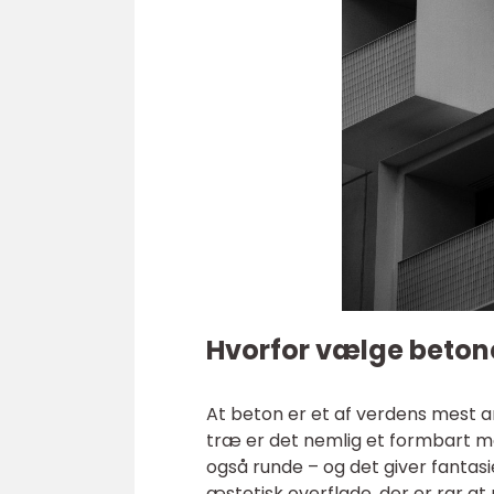
Hvorfor vælge beton
At beton er et af verdens mest 
træ er det nemlig et formbart ma
også runde – og det giver fantasi
æstetisk overflade, der er rar a