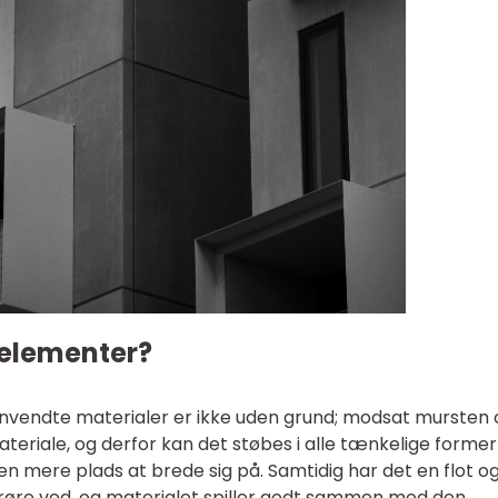
elementer?
anvendte materialer er ikke uden grund; modsat mursten 
teriale, og derfor kan det støbes i alle tænkelige former
en mere plads at brede sig på. Samtidig har det en flot o
t røre ved, og materialet spiller godt sammen med den