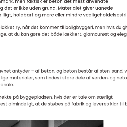
Danmark, men faktisk er beton det mest anvendte
 det er ikke uden grund. Materialet giver uanede
lligt, holdbart og mere eller mindre vedligeholdelsesfri
lakket ry, når det kommer til boligbyggeri, men hvis du gi
age, at du kan gøre det både lækkert, glamourøst og ele
net antyder – af beton, og beton består af sten, sand, 
ige materialer, som findes i store dele af verden, og net
eriale.
ekte på byggepladsen, hvis der er tale om særligt
 almindeligt, at de støbes på fabrik og leveres klar til 