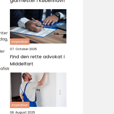
glarmester i København
nter
dag,
inspiration
07. October 2025
ler
Find den rette advokat i
Middelfart
afisk
inspiration
08. August 2025