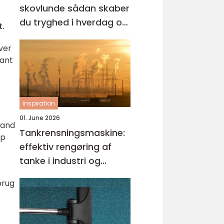
skovlunde sådan skaber
du tryghed i hverdag og
t.
erhverv
ver
gant
inspiration
01. June 2026
vand
Tankrensningsmaskine:
op
effektiv rengøring af
tanke i industri og
fødevareproduktion
brug