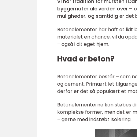
Vi har tradition for mursten i 
byggemateriale verden over – og
muligheder, og samtidig er det bi
Betonelementer har haft et lidt b
materialet en chance, vil du opd
– også i dit eget hjem.
Hvad er beton?
Betonelementer består – som nav
og cement. Primært let tilgængel
derfor er det så populært et mat
Betonelementerne kan støbes dir
komplekse former, men det er mest
– gerne med indstøbt isolering.