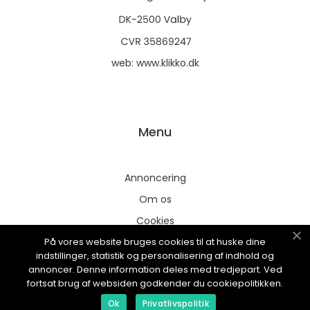
web:
www.klikko.dk
Menu
Annoncering
Om os
Cookies
På vores website bruges cookies til at huske dine
Kontakt os
indstillinger, statistik og personalisering af indhold og
Sitemap
annoncer. Denne information deles med tredjepart. Ved
fortsat brug af websiden godkender du cookiepolitikken.
Ok
Privatlivspolitik