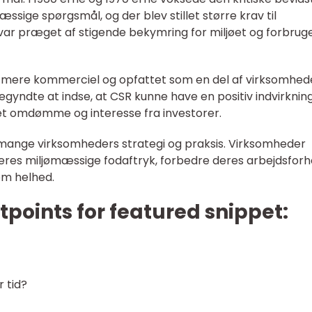
ge spørgsmål, og der blev stillet større krav til
ar præget af stigende bekymring for miljøet og forbrug
SR mere kommerciel og opfattet som en del af virksomhe
gyndte at indse, at CSR kunne have en positiv indvirknin
t omdømme og interesse fra investorer.
f mange virksomheders strategi og praksis. Virksomheder
deres miljømæssige fodaftryk, forbedre deres arbejdsforh
om helhed.
etpoints for featured snippet:
r tid?