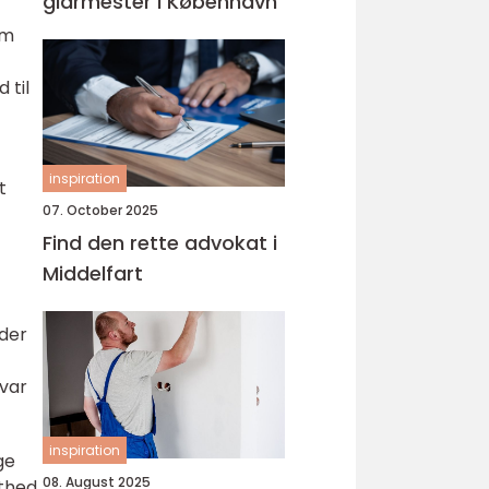
glarmester i København
om
 til
inspiration
t
07. October 2025
Find den rette advokat i
Middelfart
eder
svar
inspiration
ge
08. August 2025
sthed