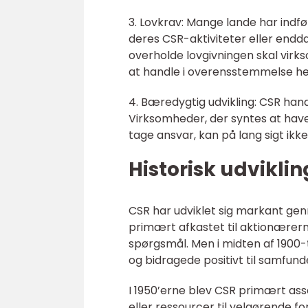
3. Lovkrav: Mange lande har indf
deres CSR-aktiviteter eller endd
overholde lovgivningen skal virk
at handle i overensstemmelse h
4. Bæredygtig udvikling: CSR hand
Virksomheder, der syntes at have
tage ansvar, kan på lang sigt ikk
Historisk udviklin
CSR har udviklet sig markant ge
primært afkastet til aktionærer
spørgsmål. Men i midten af 1900-
og bidragede positivt til samfund
I 1950’erne blev CSR primært as
eller ressourcer til velgørende f