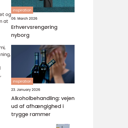
inspiration
et og
06. March 2026
m at
Erhvervsrengøring
nyborg
mi,
ning,
d
,
inspiration
23. January 2026
Alkoholbehandling: vejen
ud af afhængighed i
trygge rammer