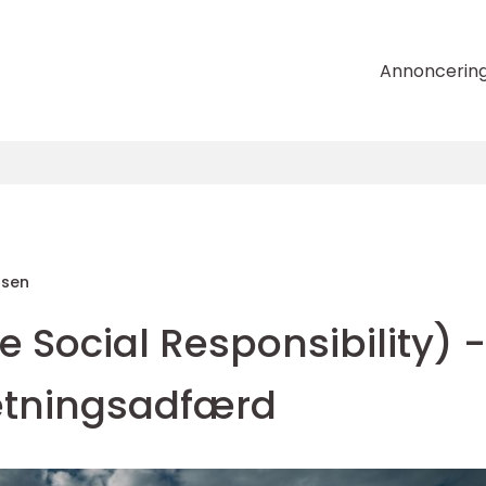
Annoncerin
nsen
 Social Responsibility) -
retningsadfærd