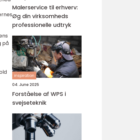
Malerservice til erhverv:
ernes
Øg din virksomheds
professionelle udtryk
dens
g på
old
inspiration
04. June 2025
Forståelse af WPS i
svejseteknik