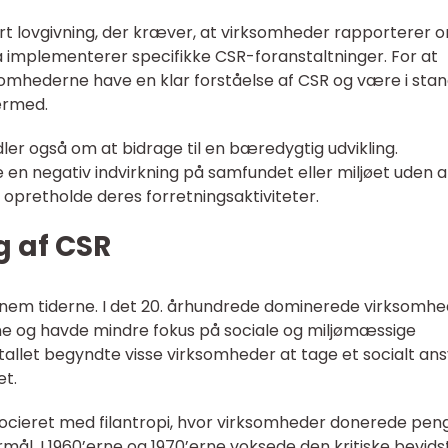
ørt lovgivning, der kræver, at virksomheder rapporterer 
a implementerer specifikke CSR-foranstaltninger. For at
somhederne have en klar forståelse af CSR og være i stand
ermed.
ler også om at bidrage til en bæredygtig udvikling.
 en negativ indvirkning på samfundet eller miljøet uden a
e opretholde deres forretningsaktiviteter.
g af CSR
nnem tiderne. I det 20. århundrede dominerede virksomh
ne og havde mindre fokus på sociale og miljømæssige
tallet begyndte visse virksomheder at tage et socialt an
et.
socieret med filantropi, hvor virksomheder donerede pen
ormål. I 1960’erne og 1970’erne voksede den kritiske bevid