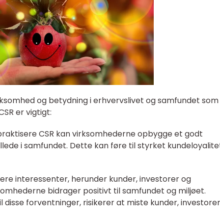
somhed og betydning i erhvervslivet og samfundet som
CSR er vigtigt:
 praktisere CSR kan virksomhederne opbygge et godt
ede i samfundet. Dette kan føre til styrket kundeloyalite
flere interessenter, herunder kunder, investorer og
omhederne bidrager positivt til samfundet og miljøet.
l disse forventninger, risikerer at miste kunder, investore