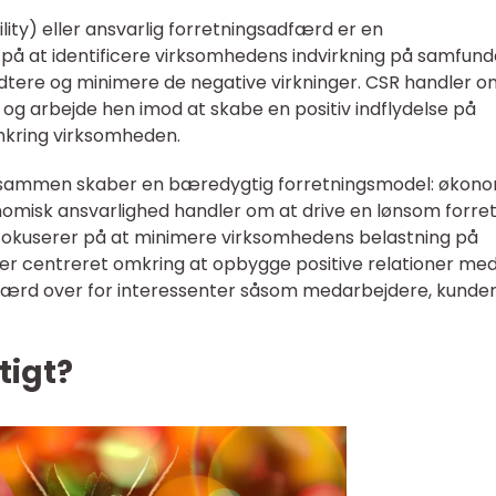
ity) eller ansvarlig forretningsadfærd er en
r på at identificere virksomhedens indvirkning på samfund
ndtere og minimere de negative virkninger. CSR handler o
 og arbejde hen imod at skabe en positiv indflydelse på
omkring virksomheden.
er sammen skaber en bæredygtig forretningsmodel: økono
onomisk ansvarlighed handler om at drive en lønsom forret
fokuserer på at minimere virksomhedens belastning på
d er centreret omkring at opbygge positive relationer me
ærd over for interessenter såsom medarbejdere, kunder
tigt?