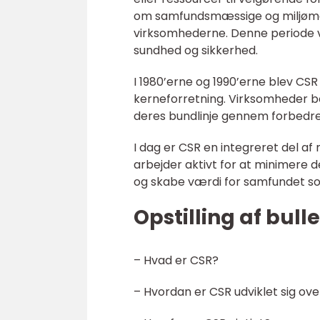
om samfundsmæssige og miljømæssi
virksomhederne. Denne periode v
sundhed og sikkerhed.
I 1980’erne og 1990’erne blev C
kerneforretning. Virksomheder be
deres bundlinje gennem forbedre
I dag er CSR en integreret del a
arbejder aktivt for at minimere 
og skabe værdi for samfundet s
Opstilling af bull
– Hvad er CSR?
– Hvordan er CSR udviklet sig ove