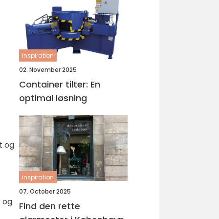
inspiration
02. November 2025
Container tilter: En
optimal løsning
t og
inspiration
07. October 2025
r og
Find den rette