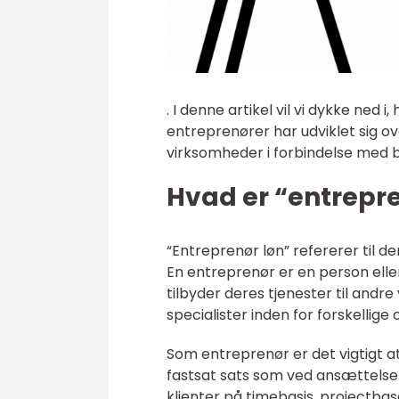
. I denne artikel vil vi dykke ne
entreprenører har udviklet sig ove
virksomheder i forbindelse med b
Hvad er “entrepre
“Entreprenør løn” refererer til 
En entreprenør er en person elle
tilbyder deres tjenester til and
specialister inden for forskellig
Som entreprenør er det vigtigt at
fastsat sats som ved ansættelse
klienter på timebasis, projectbas