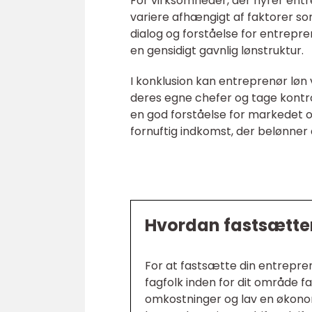
For virksomheder, der hyrer entre
variere afhængigt af faktorer so
dialog og forståelse for entrep
en gensidigt gavnlig lønstruktur.
I konklusion kan entreprenør løn
deres egne chefer og tage kontro
en god forståelse for markedet 
fornuftig indkomst, der belønner 
Hvordan fastsætter
For at fastsætte din entrepren
fagfolk inden for dit område f
omkostninger og lav en økonom