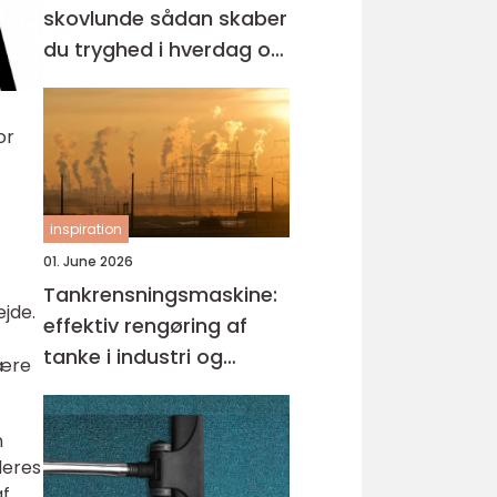
skovlunde sådan skaber
du tryghed i hverdag og
erhverv
or
inspiration
01. June 2026
Tankrensningsmaskine:
jde.
effektiv rengøring af
tanke i industri og
være
fødevareproduktion
n
deres
af