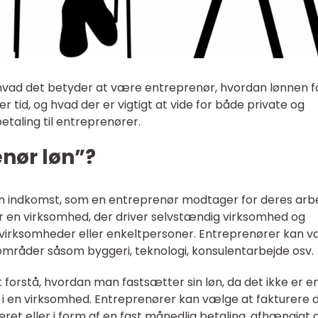
d i, hvad det betyder at være entreprenør, hvordan lønnen f
r tid, og hvad der er vigtigt at vide for både private og
etaling til entreprenører.
nør løn”?
den indkomst, som en entreprenør modtager for deres arbe
r en virksomhed, der driver selvstændig virksomhed og
re virksomheder eller enkeltpersoner. Entreprenører kan 
e områder såsom byggeri, teknologi, konsulentarbejde osv.
 forstå, hvordan man fastsætter sin løn, da det ikke er e
 i en virksomhed. Entreprenører kan vælge at fakturere 
eret eller i form af en fast månedlig betaling, afhængigt 