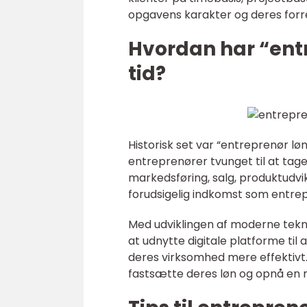
opgavens karakter og deres forr
Hvordan har “entr
tid?
Historisk set var “entreprenør l
entreprenører tvunget til at tage
markedsføring, salg, produktudvik
forudsigelig indkomst som entre
Med udviklingen af moderne tekno
at udnytte digitale platforme til
deres virksomhed mere effektivt
fastsætte deres løn og opnå en 