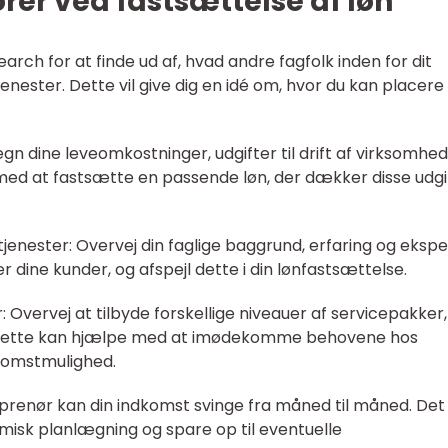
ører ved fastsættelse af løn
search for at finde ud af, hvad andre fagfolk inden for dit
enester. Dette vil give dig en idé om, hvor du kan placere 
gn dine leveomkostninger, udgifter til drift af virksomhed
g med at fastsætte en passende løn, der dækker disse udgi
tjenester: Overvej din faglige baggrund, erfaring og eksper
er dine kunder, og afspejl dette i din lønfastsættelse.
r: Overvej at tilbyde forskellige niveauer af servicepakker,
r. Dette kan hjælpe med at imødekomme behovene hos
dkomstmulighed.
treprenør kan din indkomst svinge fra måned til måned. Det
omisk planlægning og spare op til eventuelle