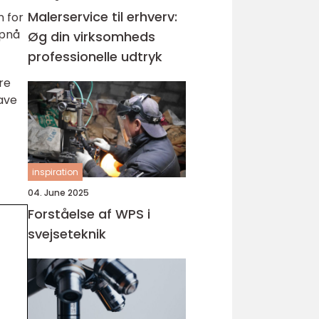
Malerservice til erhverv:
n for
opnå
Øg din virksomheds
professionelle udtryk
re
ave
inspiration
04. June 2025
Forståelse af WPS i
svejseteknik