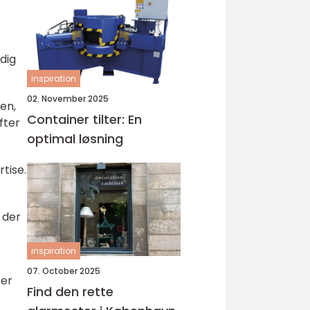
dig
inspiration
02. November 2025
en,
Container tilter: En
fter
optimal løsning
tise.
 der
inspiration
07. October 2025
 er
Find den rette