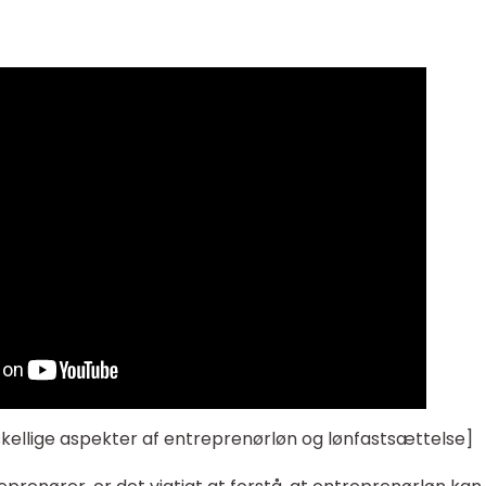
rskellige aspekter af entreprenørløn og lønfastsættelse]