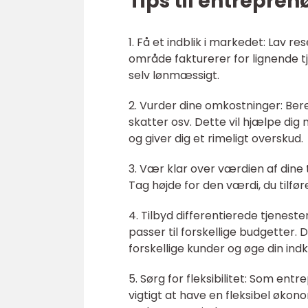
Tips til entrepren
1. Få et indblik i markedet: Lav re
område fakturerer for lignende tj
selv lønmæssigt.
2. Vurder dine omkostninger: Bere
skatter osv. Dette vil hjælpe di
og giver dig et rimeligt overskud.
3. Vær klar over værdien af dine 
Tag højde for den værdi, du tilfør
4. Tilbyd differentierede tjeneste
passer til forskellige budgette
forskellige kunder og øge din in
5. Sørg for fleksibilitet: Som en
vigtigt at have en fleksibel økon