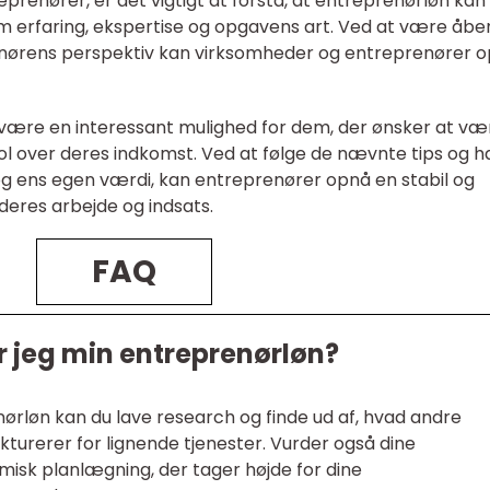
prenører, er det vigtigt at forstå, at entreprenørløn kan
m erfaring, ekspertise og opgavens art. Ved at være åbe
renørens perspektiv kan virksomheder og entreprenører 
 være en interessant mulighed for dem, der ønsker at væ
l over deres indkomst. Ved at følge de nævnte tips og h
og ens egen værdi, kan entreprenører opnå en stabil og
deres arbejde og indsats.
FAQ
 jeg min entreprenørløn?
ørløn kan du lave research og finde ud af, hvad andre
akturerer for lignende tjenester. Vurder også dine
isk planlægning, der tager højde for dine