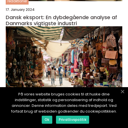
redaktionel
17. January 2024
Dansk eksport: En dybdegående analyse af
Danmarks vigtigste industri
På vores website bruges cookies til at huske dine
indstillinger, statistik og personalisering af indhold og
annoncer. Denne information deles med tredjepart. Ved
fortsat brug af websiden godkender du cookiepolitikken.
redaktionel
Ok
Privatlivspolitik
17. January 2024