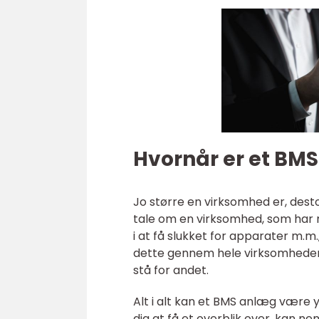
Hvornår er et BM
Jo større en virksomhed er, des
tale om en virksomhed, som har 
i at få slukket for apparater m.m
dette gennem hele virksomheden,
stå for andet.
Alt i alt kan et BMS anlæg være 
dig at få et overblik over, kan ne