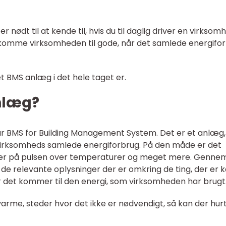
r nødt til at kende til, hvis du til daglig driver en virksom
 komme virksomheden til gode, når det samlede energifo
et BMS anlæg i det hele taget er.
anlæg?
står BMS for Building Management System. Det er et anlæg,
 en virksomheds samlede energiforbrug. På den måde er det
er på pulsen over temperaturer og meget mere. Gennem
 de relevante oplysninger der er omkring de ting, der er 
r det kommer til den energi, som virksomheden har brugt
varme, steder hvor det ikke er nødvendigt, så kan der hurt