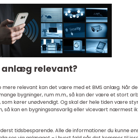
S anlæg relevant?
to mere relevant kan det være med et BMS anlæg. Når de
mange bygninger, rum m.m., så kan der være et stort ar
., som kører unødvendigt. Og skal der hele tiden være sty
 så kan en bygningsansvarlig eller vicevært nærmest i
yderst tidsbesparende. Alle de informationer du kunne øn
mlig ses via anlægget – i hvert fald når det kommer til jer