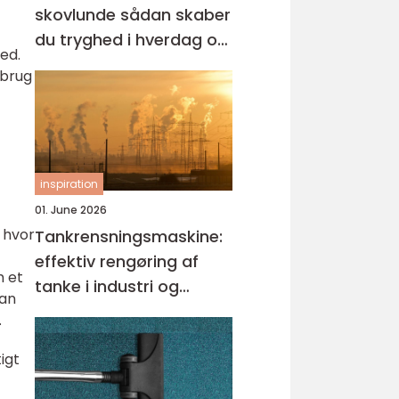
skovlunde sådan skaber
du tryghed i hverdag og
hed.
erhverv
rbrug
inspiration
01. June 2026
 hvor
Tankrensningsmaskine:
effektiv rengøring af
 et
tanke i industri og
kan
fødevareproduktion
.
igt