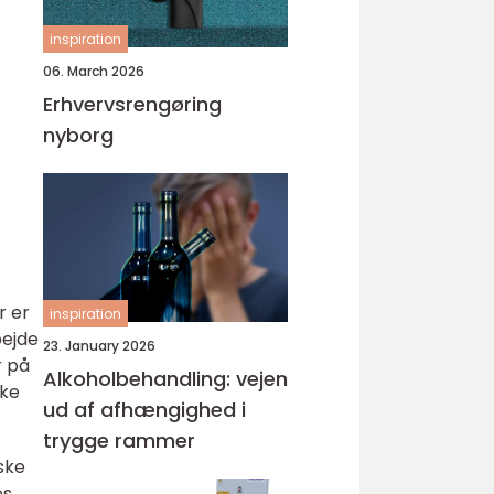
inspiration
06. March 2026
Erhvervsrengøring
nyborg
r er
inspiration
bejde
23. January 2026
r på
Alkoholbehandling: vejen
kke
ud af afhængighed i
trygge rammer
ske
es