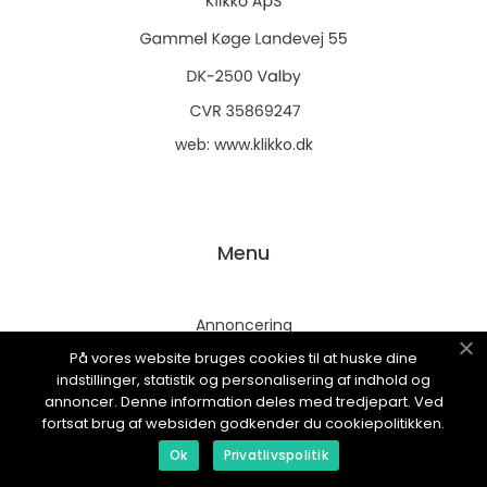
web:
www.klikko.dk
Menu
Annoncering
Om os
På vores website bruges cookies til at huske dine
indstillinger, statistik og personalisering af indhold og
Cookies
annoncer. Denne information deles med tredjepart. Ved
fortsat brug af websiden godkender du cookiepolitikken.
Kontakt os
Ok
Privatlivspolitik
Sitemap