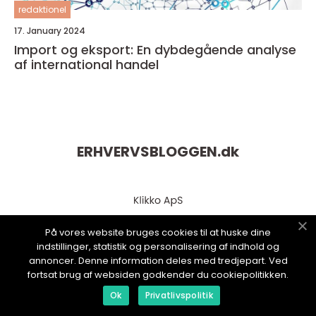
redaktionel
17. January 2024
Import og eksport: En dybdegående analyse
af international handel
ERHVERVSBLOGGEN.
dk
På vores website bruges cookies til at huske dine
indstillinger, statistik og personalisering af indhold og
annoncer. Denne information deles med tredjepart. Ved
fortsat brug af websiden godkender du cookiepolitikken.
web:
www.klikko.dk
Ok
Privatlivspolitik