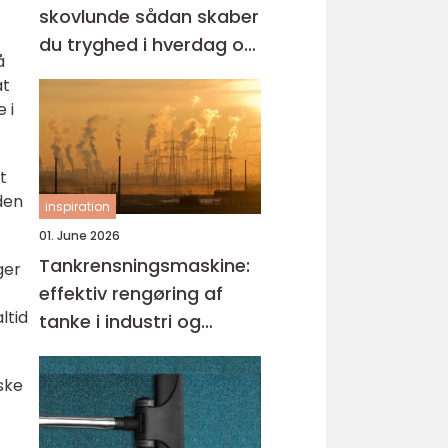
skovlunde sådan skaber
du tryghed i hverdag og
å
erhverv
at
 i
t
den
inspiration
01. June 2026
Tankrensningsmaskine:
ger
effektiv rengøring af
ltid
tanke i industri og
fødevareproduktion
ske