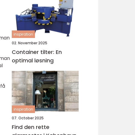
inspiration
 man
02. November 2025
Container tilter: En
r man
optimal løsning
al
 få
inspiration
07. October 2025
Find den rette