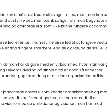
de kun er så stærk som sit svageste led, men man kan s
 end at styrke det, men tænk så lige, hvis man begyndte 
ning og afslørede led, som ikke kunne fungere at komme
?
isse led, eller bør man styrke disse led til at fungere ved a
 endda fungere stærkere, end de gjorde, da de skulle i 
 om, at man har at gøre med en virksomhed, hvor man væl
og selvom udvikling på sin vis altid er godt, så er det for
ndring, og forandring er alle led i organisationen ikke a
 jo skattede ansatte, som kender organisationen og må
n omvendt kan firmaet godt se, at man er nødt til at
e videre med de ambitioner og visioner, man har med