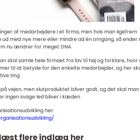
tninger af medarbejdere i et firma, men hvis man ligefrem
le ud med nye mere eller mindre ad én omgang, så ender
som nu ændrer for meget DNA.
an skal samle hele firmaet fra lav til høj og forklare, hvo
mer til at betyde for den enkelte medarbejder, og her sk
ive ting.
på vejen, men slutproduktet bliver godt, og det skal man
r ingen svage led bliver i kæden.
isationsudvikling her:
rganisationsudvikling/
læst flere indlæg her