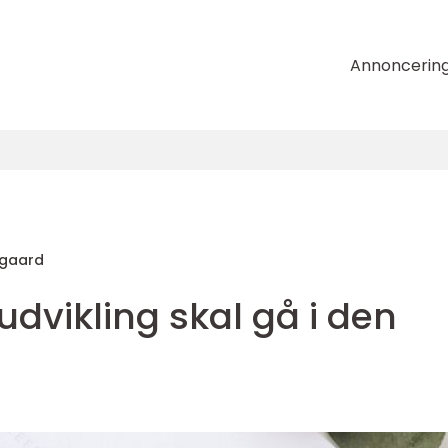
Annoncerin
rgaard
dvikling skal gå i den